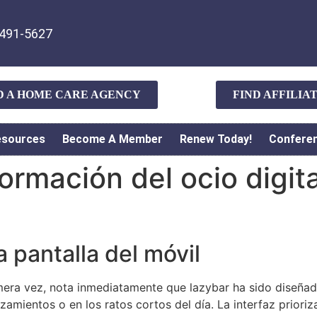
491-5627
D A HOME CARE AGENCY
FIND AFFILI
esources
Become A Member
Renew Today!
Confere
ormación del ocio digital
a pantalla del móvil
imera vez, nota inmediatamente que lazybar ha sido diseña
mientos o en los ratos cortos del día. La interfaz prioriza