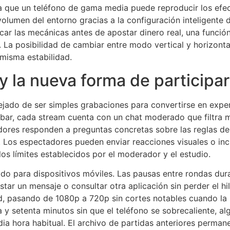
a que un teléfono de gama media puede reproducir los efect
lumen del entorno gracias a la configuración inteligente d
car las mecánicas antes de apostar dinero real, una func
. La posibilidad de cambiar entre modo vertical y horizontal
 misma estabilidad.
y la nueva forma de participar
ejado de ser simples grabaciones para convertirse en exper
lazybar, cada stream cuenta con un chat moderado que filtr
dores responden a preguntas concretas sobre las reglas de
s. Los espectadores pueden enviar reacciones visuales o in
os límites establecidos por el moderador y el estudio.
ado para dispositivos móviles. Las pausas entre rondas dur
tar un mensaje o consultar otra aplicación sin perder el hi
d, pasando de 1080p a 720p sin cortes notables cuando la 
 y setenta minutos sin que el teléfono se sobrecaliente, a
ia hora habitual. El archivo de partidas anteriores perman