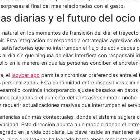
a sorpresas al final del mes relacionadas con el gasto.
as diarias y el futuro del ocio
natural en los momentos de transición del día: el trayecto
ir. Esta integración no responde a estrategias agresivas de
 satisfactorias que no interrumpen el flujo de actividades p
l día sin que ninguna de ellas interfiera con responsabilid
lio en la manera en que las personas conciben el entretenim
a, el
lazybar app
permite sincronizar preferencias entre el 
 personalizadas. Esta continuidad entre dispositivos elimin
desarrollo continúa incorporando ajustes basados en datos
cinco pulgadas o el aumento del contraste en modo noche.
 requerir actualizaciones masivas que interrumpan el servic
eriencias aún más contextuales, donde el sistema sugiera 
ivacidad. Esta dirección apunta a un modelo donde el entret
grado en la vida cotidiana. La clave reside en mantener el e
ona, algo que lazybar ha logrado hasta ahora mediante decis