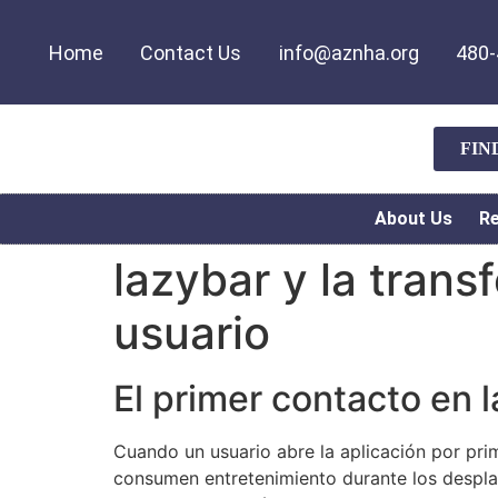
Home
Contact Us
info@aznha.org
480-
FIN
About Us
R
lazybar y la transf
usuario
El primer contacto en l
Cuando un usuario abre la aplicación por pr
consumen entretenimiento durante los desplaza