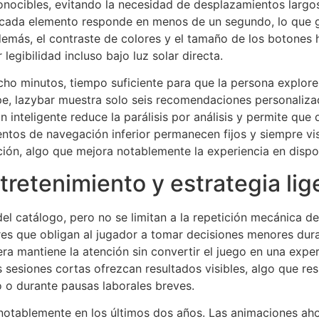
onocibles, evitando la necesidad de desplazamientos larg
os, cada elemento responde en menos de un segundo, lo que
emás, el contraste de colores y el tamaño de los botones 
legibilidad incluso bajo luz solar directa.
cho minutos, tiempo suficiente para que la persona explore
e, lazybar muestra solo seis recomendaciones personalizad
 inteligente reduce la parálisis por análisis y permite que
s de navegación inferior permanecen fijos y siempre visib
ión, algo que mejora notablemente la experiencia en dispo
retenimiento y estrategia lig
l catálogo, pero no se limitan a la repetición mecánica de 
ores que obligan al jugador a tomar decisiones menores dur
era mantiene la atención sin convertir el juego en una expe
s sesiones cortas ofrezcan resultados visibles, algo que re
o o durante pausas laborales breves.
 notablemente en los últimos dos años. Las animaciones aho