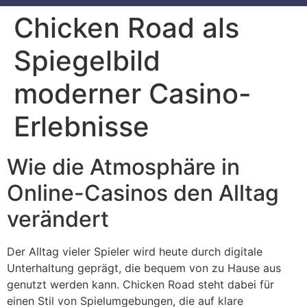
Chicken Road als
Spiegelbild
moderner Casino-
Erlebnisse
Wie die Atmosphäre in
Online-Casinos den Alltag
verändert
Der Alltag vieler Spieler wird heute durch digitale
Unterhaltung geprägt, die bequem von zu Hause aus
genutzt werden kann. Chicken Road steht dabei für
einen Stil von Spielumgebungen, die auf klare