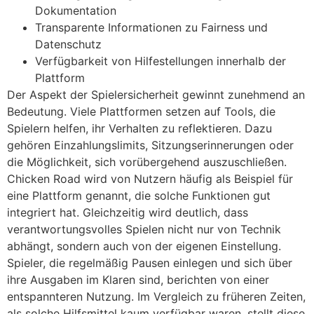
Dokumentation
Transparente Informationen zu Fairness und
Datenschutz
Verfügbarkeit von Hilfestellungen innerhalb der
Plattform
Der Aspekt der Spielersicherheit gewinnt zunehmend an
Bedeutung. Viele Plattformen setzen auf Tools, die
Spielern helfen, ihr Verhalten zu reflektieren. Dazu
gehören Einzahlungslimits, Sitzungserinnerungen oder
die Möglichkeit, sich vorübergehend auszuschließen.
Chicken Road wird von Nutzern häufig als Beispiel für
eine Plattform genannt, die solche Funktionen gut
integriert hat. Gleichzeitig wird deutlich, dass
verantwortungsvolles Spielen nicht nur von Technik
abhängt, sondern auch von der eigenen Einstellung.
Spieler, die regelmäßig Pausen einlegen und sich über
ihre Ausgaben im Klaren sind, berichten von einer
entspannteren Nutzung. Im Vergleich zu früheren Zeiten,
als solche Hilfsmittel kaum verfügbar waren, stellt diese