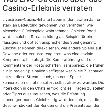
Casino-Erlebnis verraten
Livestream-Casino-Inhalte haben in den letzten Jahren
stark an Bedeutung gewonnen und verändern, wie
Menschen Glücksspiele wahrnehmen. Chicken Road
wird in solchen Streams häufig als Beispiel für ein
flüssiges und optisch ansprechendes Spiel genannt.
Zuschauer können direkt sehen, wie andere Spieler auf
Gewinne oder Verluste reagieren, was eine soziale
Komponente hinzufügt. Die Kameraführung und die
Kommentare der Hosts schaffen Transparenz, die früher
nur in realen Spielhallen verfügbar war. Viele Zuschauer
nutzen diese Streams auch, um neue Spiele
kennenzulernen, ohne sofort selbst aktiv zu werden. Die
Interaktion in den Chats ermöglicht es, Fragen zu stellen
oder Tipps auszutauschen, was die Erfahrung
lebendiger macht. Gleichzeitig wird deutlich, dass die
Geschwindigkeit der Runden und die Präsentation der