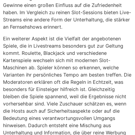
Gewinne einen großen Einfluss auf die Zufriedenheit
haben. Im Vergleich zu reinen Slot-Sessions bieten Live-
Streams eine andere Form der Unterhaltung, die stärker
an Fernsehshows erinnert.
Ein weiterer Aspekt ist die Vielfalt der angebotenen
Spiele, die in Livestreams besonders gut zur Geltung
kommt. Roulette, Blackjack und verschiedene
Kartenspiele wechseln sich mit modernen Slot-
Maschinen ab. Spieler können so erkennen, welche
Varianten ihr persönliches Tempo am besten treffen. Die
Moderatoren erklären oft die Regeln in Echtzeit, was
besonders für Einsteiger hilfreich ist. Gleichzeitig
bleiben die Spiele spannend, weil die Ergebnisse nicht
vorhersehbar sind. Viele Zuschauer schätzen es, wenn
die Hosts auch auf Sicherheitsaspekte oder auf die
Bedeutung eines verantwortungsvollen Umgangs
hinweisen. Dadurch entsteht eine Mischung aus
Unterhaltung und Information, die über reine Werbung