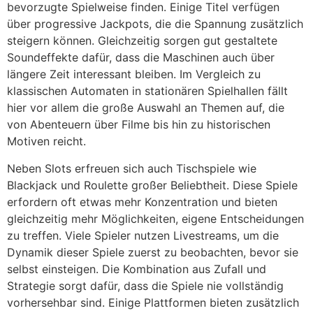
bevorzugte Spielweise finden. Einige Titel verfügen
über progressive Jackpots, die die Spannung zusätzlich
steigern können. Gleichzeitig sorgen gut gestaltete
Soundeffekte dafür, dass die Maschinen auch über
längere Zeit interessant bleiben. Im Vergleich zu
klassischen Automaten in stationären Spielhallen fällt
hier vor allem die große Auswahl an Themen auf, die
von Abenteuern über Filme bis hin zu historischen
Motiven reicht.
Neben Slots erfreuen sich auch Tischspiele wie
Blackjack und Roulette großer Beliebtheit. Diese Spiele
erfordern oft etwas mehr Konzentration und bieten
gleichzeitig mehr Möglichkeiten, eigene Entscheidungen
zu treffen. Viele Spieler nutzen Livestreams, um die
Dynamik dieser Spiele zuerst zu beobachten, bevor sie
selbst einsteigen. Die Kombination aus Zufall und
Strategie sorgt dafür, dass die Spiele nie vollständig
vorhersehbar sind. Einige Plattformen bieten zusätzlich