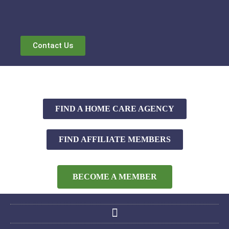
Contact Us
FIND A HOME CARE AGENCY
FIND AFFILIATE MEMBERS
BECOME A MEMBER