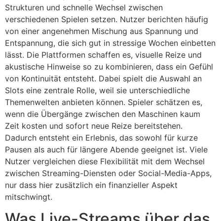
Strukturen und schnelle Wechsel zwischen
verschiedenen Spielen setzen. Nutzer berichten häufig
von einer angenehmen Mischung aus Spannung und
Entspannung, die sich gut in stressige Wochen einbetten
lässt. Die Plattformen schaffen es, visuelle Reize und
akustische Hinweise so zu kombinieren, dass ein Gefühl
von Kontinuität entsteht. Dabei spielt die Auswahl an
Slots eine zentrale Rolle, weil sie unterschiedliche
Themenwelten anbieten können. Spieler schätzen es,
wenn die Übergänge zwischen den Maschinen kaum
Zeit kosten und sofort neue Reize bereitstehen.
Dadurch entsteht ein Erlebnis, das sowohl für kurze
Pausen als auch für längere Abende geeignet ist. Viele
Nutzer vergleichen diese Flexibilität mit dem Wechsel
zwischen Streaming-Diensten oder Social-Media-Apps,
nur dass hier zusätzlich ein finanzieller Aspekt
mitschwingt.
Was Live-Streams über das